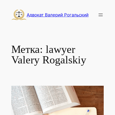
Перейти
к
Адвокат Валерий Рогальский
содержимому
Метка:
lawyer
Valery Rogalskiy