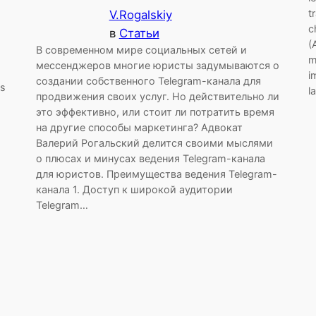
t
V.Rogalskiy
c
в
Статьи
(
В современном мире социальных сетей и
m
мессенджеров многие юристы задумываются о
i
создании собственного Telegram-канала для
ss
l
продвижения своих услуг. Но действительно ли
это эффективно, или стоит ли потратить время
на другие способы маркетинга? Адвокат
Валерий Рогальский делится своими мыслями
о плюсах и минусах ведения Telegram-канала
для юристов. Преимущества ведения Telegram-
канала 1. Доступ к широкой аудитории
Telegram…