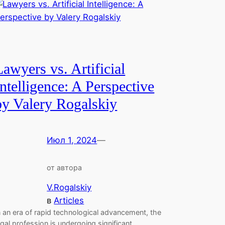
Lawyers vs. Artificial
Intelligence: A Perspective
by Valery Rogalskiy
Июл 1, 2024
—
от автора
V.Rogalskiy
в
Articles
n an era of rapid technological advancement, the
egal profession is undergoing significant