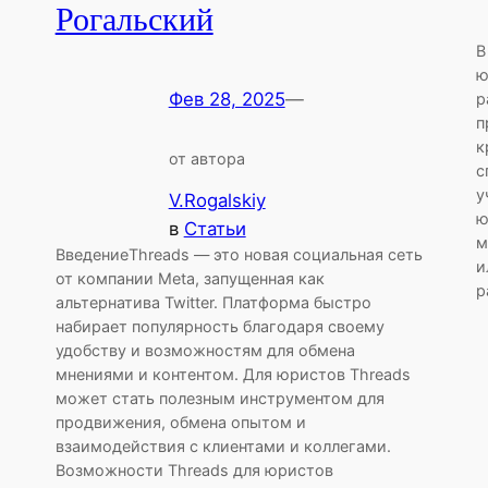
Рогальский
В
ю
Фев 28, 2025
—
р
п
к
от автора
с
у
V.Rogalskiy
ю
в
Статьи
м
ВведениеThreads — это новая социальная сеть
и
от компании Meta, запущенная как
р
альтернатива Twitter. Платформа быстро
набирает популярность благодаря своему
удобству и возможностям для обмена
мнениями и контентом. Для юристов Threads
может стать полезным инструментом для
продвижения, обмена опытом и
взаимодействия с клиентами и коллегами.
Возможности Threads для юристов