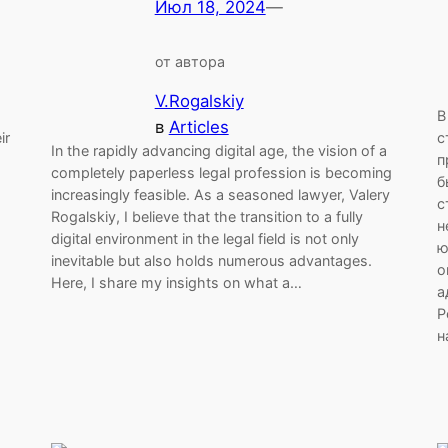
Июл 18, 2024
—
от автора
V.Rogalskiy
В
в
Articles
ir
с
In the rapidly advancing digital age, the vision of a
п
completely paperless legal profession is becoming
б
increasingly feasible. As a seasoned lawyer, Valery
с
Rogalskiy, I believe that the transition to a fully
н
digital environment in the legal field is not only
ю
inevitable but also holds numerous advantages.
о
Here, I share my insights on what a…
а
Р
н