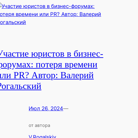
Участие юристов в бизнес-
форумах: потеря времени
или PR? Автор: Валерий
Рогальский
Июл 26, 2024
—
от автора
V.Rogalskiy