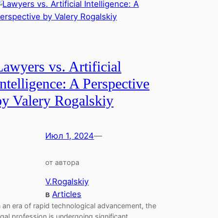
Lawyers vs. Artificial
Intelligence: A Perspective
by Valery Rogalskiy
Июл 1, 2024
—
от автора
V.Rogalskiy
в
Articles
n an era of rapid technological advancement, the
egal profession is undergoing significant