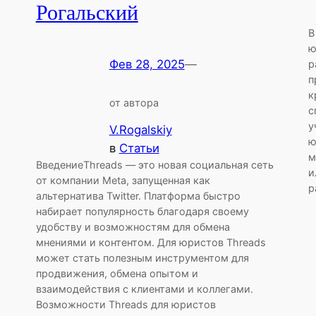
Рогальский
В
ю
Фев 28, 2025
—
р
п
к
от автора
с
у
V.Rogalskiy
ю
в
Статьи
м
ВведениеThreads — это новая социальная сеть
и
от компании Meta, запущенная как
р
альтернатива Twitter. Платформа быстро
набирает популярность благодаря своему
удобству и возможностям для обмена
мнениями и контентом. Для юристов Threads
может стать полезным инструментом для
продвижения, обмена опытом и
взаимодействия с клиентами и коллегами.
Возможности Threads для юристов