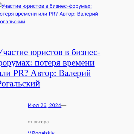
Участие юристов в бизнес-
форумах: потеря времени
или PR? Автор: Валерий
Рогальский
Июл 26, 2024
—
от автора
V.Rogalskiy