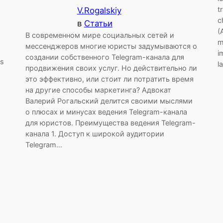
t
V.Rogalskiy
c
в
Статьи
(
В современном мире социальных сетей и
m
мессенджеров многие юристы задумываются о
i
создании собственного Telegram-канала для
ss
l
продвижения своих услуг. Но действительно ли
это эффективно, или стоит ли потратить время
на другие способы маркетинга? Адвокат
Валерий Рогальский делится своими мыслями
о плюсах и минусах ведения Telegram-канала
для юристов. Преимущества ведения Telegram-
канала 1. Доступ к широкой аудитории
Telegram…