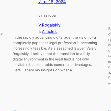
Июл 18, 2024
—
от автора
V.Rogalskiy
В
в
Articles
ir
с
In the rapidly advancing digital age, the vision of a
п
completely paperless legal profession is becoming
б
increasingly feasible. As a seasoned lawyer, Valery
с
Rogalskiy, I believe that the transition to a fully
н
digital environment in the legal field is not only
ю
inevitable but also holds numerous advantages.
о
Here, I share my insights on what a…
а
Р
н